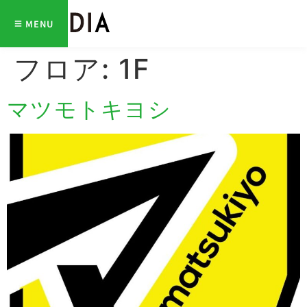
MENU
フロア:
1F
マツモトキヨシ